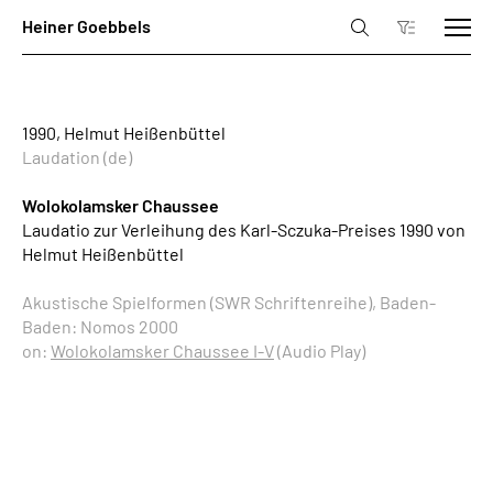
1990, Helmut Heißenbüttel
Laudation (de)
Wolokolamsker Chaussee
Laudatio zur Verleihung des Karl-Sczuka-Preises 1990 von
Helmut Heißenbüttel
Akustische Spielformen (SWR Schriftenreihe), Baden-
Baden: Nomos 2000
on:
Wolokolamsker Chaussee I-V
(Audio Play)