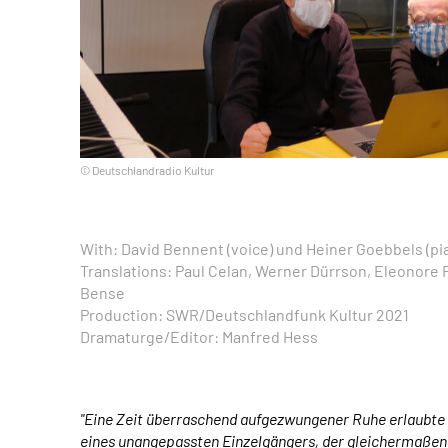
© Deutschlandradio Kultur
With: David Bennent (voice) und Heiner Goebbels (pi
Translations: Paul Celan, Werner Dürrson, Eleonore 
Bense
Production: SWR/Deutschlandfunk Kultur 2021
Dramaturge/Editor: Manfred Hess
"Eine Zeit überraschend aufgezwungener Ruhe erlaubte 
eines unangepassten Einzelgängers, der gleichermaßen 