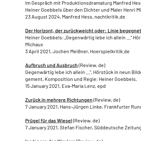
Im Gespräch mit Produktionsdramaturg Manfred Hess
Heiner Goebbels über den Dichter und Maler Henri M
23 August 2024, Manfred Hess, nachtkritik.de
Der Horizont, der zurückweicht oder: Linie begegnet
Heiner Goebbels: „Gegenwärtig lebe ich allein …“ Hör
Michaux
3 April 2021, Jochen Meißner, Hoerspielkritik.de
Aufbruch und Ausbruch
(Review, de)
Gegenwärtig lebe ich allein ...“, Hörstück in neun Bi
gement, Komposition und Regie: Heiner Goebbels,
15 January 2021, Eva-Maria Lenz, epd
Zurück in mehrere Richtungen
(Review, de)
7 January 2021, Hans-Jürgen Linke, Frankfurter Ru
Prügel für das Wiesel
(Review, de)
7 January 2021, Stefan Fischer, Süddeutsche Zeitun