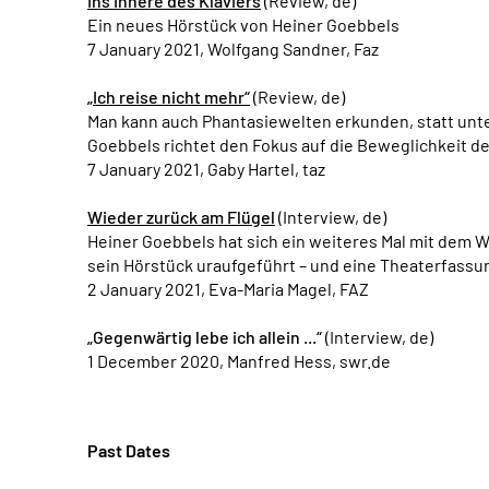
Ins Innere des Klaviers
(Review, de)
Ein neues Hörstück von Heiner Goebbels
7 January 2021, Wolfgang Sandner, Faz
„Ich reise nicht mehr“
(Review, de)
Man kann auch Phantasiewelten erkunden, statt unte
Goebbels richtet den Fokus auf die Beweglichkeit de
7 January 2021, Gaby Hartel, taz
Wieder zurück am Flügel
(Interview, de)
Heiner Goebbels hat sich ein weiteres Mal mit dem W
sein Hörstück uraufgeführt – und eine Theaterfassun
2 January 2021, Eva-Maria Magel, FAZ
„Gegenwärtig lebe ich allein ...“
(Interview, de)
1 December 2020, Manfred Hess, swr.de
Past Dates