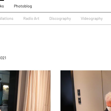
ks
Photoblog
allations
Radio Art
Discography
Videography
2021